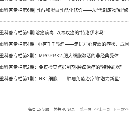
重科普专栏第6期| 乳酸和蛋白乳酰化修饰——从“代谢废物”到“修
重科普专栏第5期|溶瘤病毒: 以毒攻癌的“特洛伊木马”
重科普专栏第4期 | 心有千千“竭” ——走进左心衰竭的症状、成
重科普专栏第3期：MRGPRX2-肥大细胞激活的非经典受体
重科普专栏第2期：免疫检查点抑制剂-肿瘤治疗的“特种武器”
重科普专栏第1期：NKT细胞——肿瘤免疫治疗的“潜力新星”
每页
15
记录
总共
40
记录
第一页
<<上一页
下一页>>