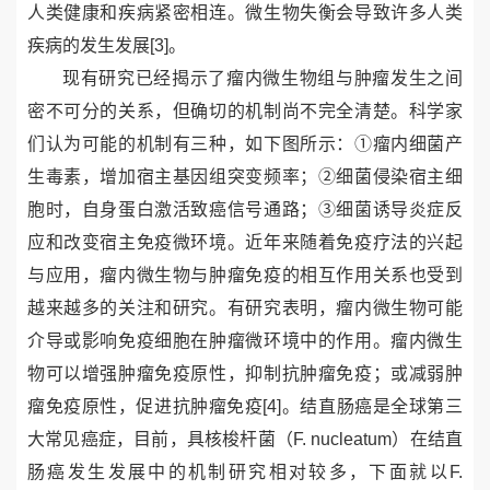
人类健康和疾病紧密相连。微生物失衡会导致许多人类
疾病的发生发展
[3]
。
现有研究已经揭示了瘤内微生物组与肿瘤发生之间
密不可分的关系，但确切的机制尚不完全清楚。科学家
们认为可能的机制有三种，如下图所示：①瘤内细菌产
生毒素，增加宿主基因组突变频率；②细菌侵染宿主细
胞时，自身蛋白激活致癌信号通路；③细菌诱导炎症反
应和改变宿主免疫微环境。近年来随着免疫疗法的兴起
与应用，瘤内微生物与肿瘤免疫的相互作用关系也受到
越来越多的关注和研究。有研究表明，瘤内微生物可能
介导或影响免疫细胞在肿瘤微环境中的作用。瘤内微生
物可以增强肿瘤免疫原性，抑制抗肿瘤免疫；或减弱肿
瘤免疫原性，促进抗肿瘤免疫
[4]
。结直肠癌是全球第三
大常见癌症，目前，具核梭杆菌（
F. nucleatum
）在结直
肠癌发生发展中的机制研究相对较多，下面就以
F.