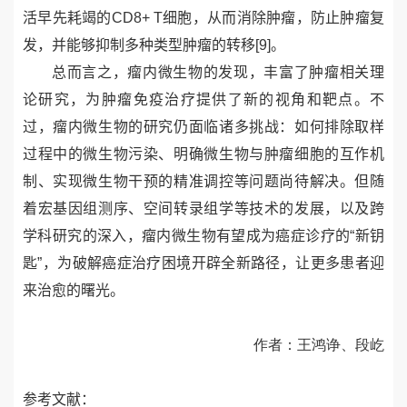
活早先耗竭的
CD8+ T
细胞，从而消除肿瘤，防止肿瘤复
发，并能够抑制多种类型肿瘤的转移
[9]
。
总而言之，瘤内微生物的发现，丰富了肿瘤相关理
论研究，为肿瘤免疫治疗提供了新的视角和靶点。不
过，瘤内微生物的研究仍面临诸多挑战：如何排除取样
过程中的微生物污染、明确微生物与肿瘤细胞的互作机
制、实现微生物干预的精准调控等问题尚待解决。但随
着宏基因组测序、空间转录组学等技术的发展，以及跨
学科研究的深入，瘤内微生物有望成为癌症诊疗的“新钥
匙”，为破解癌症治疗困境开辟全新路径，让更多患者迎
来治愈的曙光。
作者：王鸿诤、段屹
参考文献：