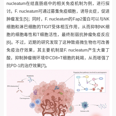
nucleatum
在结直肠癌中的相关免疫机制为例，进行探
讨。
F. nucleatum
可通过募集免疫细胞，诱导炎症，促进
肿瘤发生
[5]
；同时，
F. nucleatum
的
Fap2
蛋白可以与
NK
细胞和淋巴细胞的
TIGIT
受体相互作用，从而抑制
NK
细
胞的细胞毒性和
T
细胞活性，最终削弱抗肿瘤免疫反应
[6]
。不过，近期的研究发现了这种致癌微生物也可改善
免疫治疗效果，其主要机制是
F. nucleatum
产生大量丁
酸，抑制肿瘤微环
境中
CD8+T
细胞的耗竭，从而增强了
抗
PD-1
的治疗效果
[7]
。