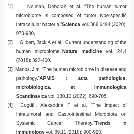
[1]
Nejman, Deborah et al.
“
The human tumor
microbiome is composed of tumor type-specific
intracellular bacteria.
”
Science
vol. 368,6494 (2020):
973-980.
[2]
Gilbert, Jack A et al.
“
Current understanding of the
human microbiome.
”
Nature medicine
vol. 24,4
(2018): 392-400.
[3]
Manos, Jim.
“
The human microbiome in disease and
pathology.
”
APMIS : acta pathologica,
microbiologica, et immunologica
Scandinavica
vol. 130,12 (2022): 690-705.
[4]
Cogdill, Alexandria P et al.
“
The Impact of
Intratumoral and Gastrointestinal Microbiota on
Systemic Cancer Therapy.
”
Trends in
immunology
vol. 39,11 (2018): 900-920.