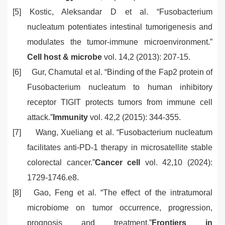
[5]
Kostic, Aleksandar D et al.
“
Fusobacterium
nucleatum potentiates intestinal tumorigenesis and
modulates the tumor-immune microenvironment.
”
Cell host & microbe
vol. 14,2 (2013): 207-15.
[6]
Gur, Chamutal et al.
“
Binding of the Fap2 protein of
Fusobacterium nucleatum to human inhibitory
receptor TIGIT protects tumors from immune cell
attack.
”
Immunity
vol. 42,2 (2015): 344-355.
[7]
Wang, Xueliang et al.
“
Fusobacterium nucleatum
facilitates anti-PD-1 therapy in microsatellite stable
colorectal cancer.
”
Cancer cell
vol. 42,10 (2024):
1729-1746.e8.
[8]
Gao, Feng et al.
“
The effect of the intratumoral
microbiome on tumor occurrence, progression,
prognosis and treatment.
”
Frontiers in