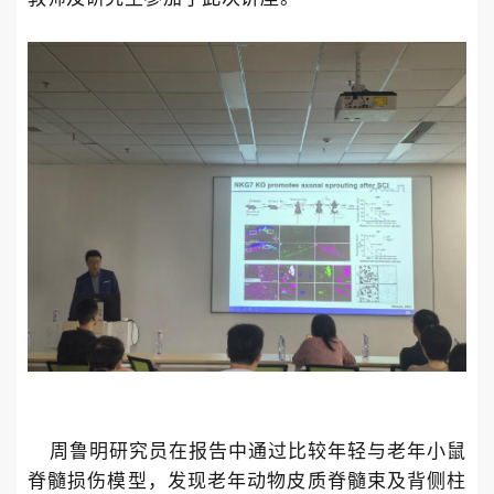
周鲁明研究员在报告中
通过比较年轻与老年小鼠
脊髓损伤模型，发现老年动物皮质脊髓束及背侧柱