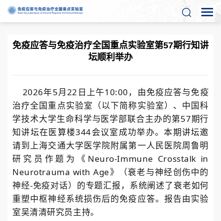
免疫应答与免疫治疗全国重点实验室第57期行知讲
坛顺利举办
2026
年
5
月
22
日
上
午
1
0
:00
，
由免疫应答与免疫
治疗全国重点实验室（以下简称实验室）、
中国科
学技术大学生命科学与医学部
联合主办的
第
5
7
期行
知
讲
坛在医算楼
3
44
会议室成功举办。本期讲
坛
邀
请到上海交通大学医学院附属第一人民医院周鲁明
研究员作题为《
Neuro-Immune Crosstalk in
Neurotrauma with Age
》（衰老与神经创伤中的
神经
-
免疫对话）的专题汇报，系统阐述了衰老如何
重塑中枢神经系统损伤后的免疫应答。
报告由实验
室吴清清研究员主持。