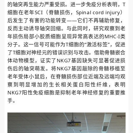
的轴突再生能力严重受损。进一步免疫分析表明，
T
细胞在老年
SCI
（脊髓损伤，
Spinal cord injury
）
后发生了有害的功能转变——它们不再辅助修复，
反而主动诱导轴突回缩。与此同时，研究观察到老
年损伤局部小胶质细胞呈现异常高表达的
MHC-I
类
分子。这一信号可能作为
T
细胞的“激活标签”，促进
了
T
细胞对神经元的错误识别与攻击。借助骨髓嵌合
体动物模型，证实了
NKG7
基因缺失可显著促进损
伤后的轴突萌发。将
NKG7
基因敲除的骨髓移植至
老年受体小鼠后，在脊髓损伤部位近端及远端均观
察到明显增加的生长相关蛋白阳性纤维，表明
NKG7
阳性免疫细胞是抑制老年神经修复的重要推
手。