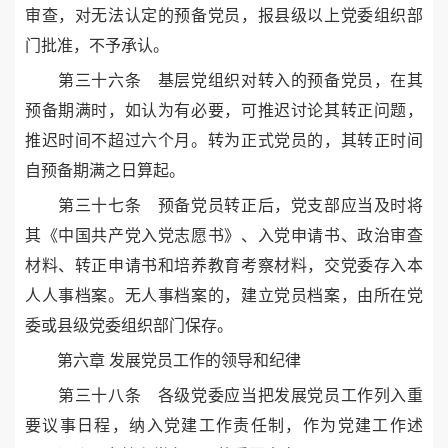
审查，对无法认定的预备党员，报县级以上党委组织部
门批准，不予承认。
第三十六条 基层党组织对转入的预备党员，在其
预备期满时，如认为有必要，可推迟讨论其转正问题，
推迟时间不超过六个月。转为正式党员的，其转正时间
自预备期满之日算起。
第三十七条 预备党员转正后，党支部应当及时将
其《中国共产党入党志愿书》、入党申请书、政治审查
材料、转正申请书和培养教育考察材料，交党委存入本
人人事档案。无人事档案的，建立党员档案，由所在党
委或县级党委组织部门保存。
第六章 发展党员工作的领导和纪律
第三十八条 各级党委应当把发展党员工作列入重
要议事日程，纳入党建工作责任制，作为党建工作述