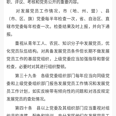
职、评议、考核和党务公开的重要内容。
对发展党员工作情况，市（地、州、盟）、县
（市、区、旗）党委每半年检查一次，省、自治区、直
辖市党委每年检查一次。检查结果及时上报，并向下通
报。
重视从青年工人、农民、知识分子中发展党员，优
化党员队伍结构。对具备发展党员条件但长期不做发展
党员工作的基层党组织，上级党委应当加强指导和督促
检查，必要时对其进行组织整顿。
第三十九条 各级党委组织部门每年应当向同级党
委和上级党委组织部门报告发展党员工作情况和发展党
员工作计划，如实反映带有倾向性的问题和对违反规定
发展党员的查处情况。
第四十条 县以上党委及其组织部门应当重视对组
织员的选拔、配备和培训，充分发挥他们在发展党员工