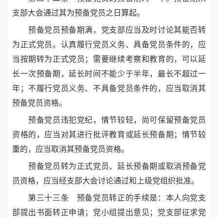
支部大会通过其为预备党员之日算起。
预备党员预备期满，党支部应当及时讨论其能否转
为正式党员。认真履行党员义务、具备党员条件的，应
当按期转为正式党员；需要继续考察和教育的，可以延
长一次预备期，延长时间不能少于半年，最长不超过一
年；不履行党员义务、不具备党员条件的，应当取消其
预备党员资格。
预备党员违犯党纪，情节较轻，尚可保留预备党员
资格的，应当对其进行批评教育或延长预备期；情节较
重的，应当取消其预备党员资格。
预备党员转为正式党员、延长预备期或取消预备党
员资格，应当经支部大会讨论通过和上级党组织批准。
第三十三条 预备党员转正的手续是：本人向党支
部提出书面转正申请；党小组提出意见；党支部征求党