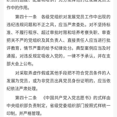
作中的作用。
第四十一条 各级党组织对发展党员工作中出现的
违纪违规问题和不正之风，应当严肃查处。对不坚持标
准、不履行程序、超过审批时限和培养考察失职、审查
把关不严的党组织及其负责人、直接责任人应当进行批
评教育，情节严重的给予纪律处分。典型案例应当及时
通报，对违反规定吸收入党的，一律不予承认，并在支
部大会上公布。
对采取弄虚作假或其他手段把不符合党员条件的人
发展为党员，或为非党员出具党员身份证明的，应当依
纪依法严肃处理。
第四十二条 《中国共产党入党志愿书》的式样由
中央组织部负责制定，省级党委组织部门按照式样统一
印制，并严格管理。