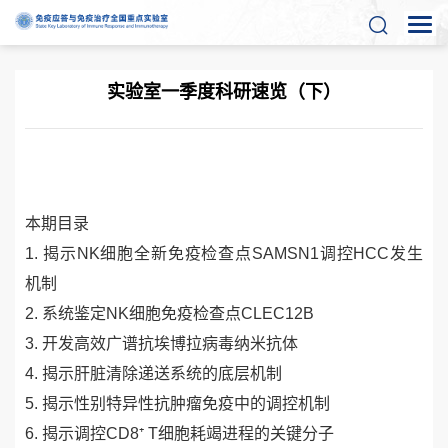
实验室一季度科研速览（下）
本期目录
1.
揭示
NK
细胞全新免疫检查点
SAMSN1
调控
HCC
发生
机制
2.
系统鉴定
NK
细胞免疫检查点
CLEC12B
3.
开发高效广谱抗埃博拉病毒纳米抗体
4.
揭示肝脏清除递送系统的底层机制
5.
揭示性别特异性抗肿瘤免疫中的调控机制
6.
揭示调控
CD8
⁺
T
细胞耗竭进程的关键分子