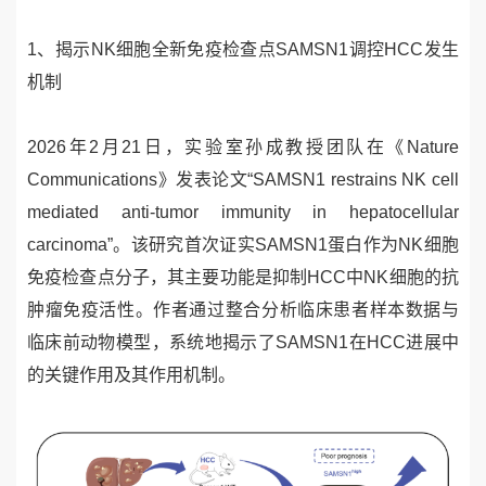
1、
揭示
NK
细胞全新免疫检查点
SAMSN1
调控
HCC
发生
机制
2026
年
2
月
21
日，实验室孙成教授团队在《
Nature
Communications
》发表论文“
SAMSN1 restrains NK cell
mediated anti-tumor immunity in hepatocellular
carcinoma
”。该研究首次证实
SAMSN1
蛋白作为
NK
细胞
免疫检查点分子，其主要功能是抑制
HCC
中
NK
细胞的抗
肿瘤免疫活性。作者通过整合分析临床患者样本数据与
临床前动物模型，系统地揭示了
SAMSN1
在
HCC
进展中
的关键作用及其作用机制。