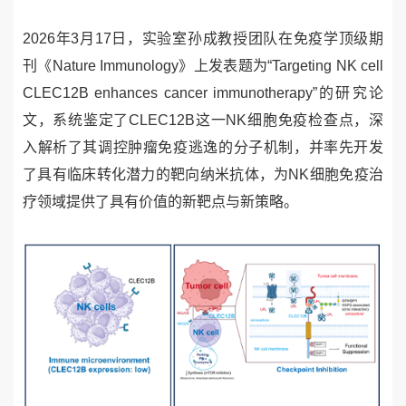
2026
年
3
月
17
日，
实验室孙成教授团队在免疫学顶级期
刊《
Nature Immunology
》上发表题为“
Targeting NK cell
CLEC12B enhances cancer immunotherapy
”的研究论
文，系统鉴定了
CLEC12B
这一
NK
细胞免疫检查点，深
入解析了其调控肿瘤免疫逃逸的分子机制，并率先开发
了具有临床转化潜力的靶向纳米抗体，为
NK
细胞免疫治
疗领域提供了具有价值的新靶点与新策略。