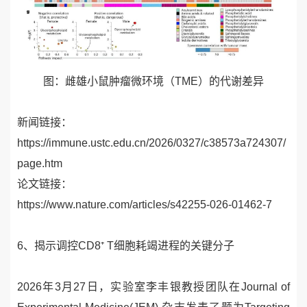
图：雌雄小鼠肿瘤微环境（
TME
）的代谢差异
新闻链接：
https://immune.ustc.edu.cn/2026/0327/c38573a724307/
page.htm
论文链接：
https://www.nature.com/articles/s42255-026-01462-7
6、
揭示调控
CD8
⁺
T
细胞耗竭进程的关键分子
2026
年
3
月
27
日，实验室李丰银教授团队在
Journal of