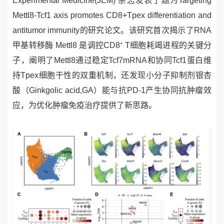
Experimental Medicine(JEM)
杂志发表了题为
Targeting
Mettl8-Tcf1 axis promotes CD8+Tpex differentiation and
antitumor immunity
的研究论文。该研究首次揭示了
RNA
甲基转移酶
Mettl8
是调控
CD8
⁺
T
细胞耗竭进程的关键分
子，阐明了
Mettl8
通过稳定
Tcf7mRNA
和协同
Tcf1
蛋白维
持
Tpex
细胞干性的双重机制，还发现小分子抑制剂银杏
酸（
Ginkgolic acid,GA
）能与抗
PD-1
产生协同抗肿瘤效
应，为优化肿瘤免疫治疗提供了新思路。