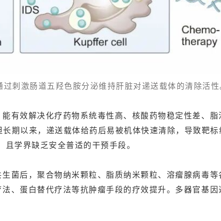
菌通过刺激肠道五羟色胺分泌维持肝脏对递送载体的清除活性。
，能有效解决化疗药物系统毒性高、核酸药物稳定性差、脂
但长期以来，递送载体给药后易被机体快速清除，导致靶
效，且学界缺乏安全普适的干预手段。
共生菌后，聚合物纳米颗粒、脂质纳米颗粒、溶瘤腺病毒等
疗法、蛋白替代疗法等抗肿瘤手段的疗效提升。多器官基因