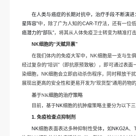
在人类与癌症的长期对抗中，治疗手段不断演进
星阵容
”
中，除了广为人知的
CAR-T
疗法，还有一位
癌潜力的
“
部队
”
，将其从人体免疫卫士转变为精准打
NK
细胞的
“
天赋异禀
”
在我们体内的免疫大军中，
NK
细胞是一支与生
经过复杂的
“
培训
”
（即抗原预致敏），即可通过表面
染细胞，
NK
细胞会立即启动杀伤程序，同时释放干扰
展现出更高的安全性
和
更易开发为
“
现货型
”
通用药物
基于
NK
细胞的治疗策略
目前，基于
NK
细胞的抗肿瘤策略主要分为以下三
1.
免疫检查点抑制剂
NK
细胞表面表达多种抑制性受体
，
如
NKG2A
、