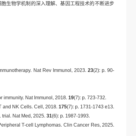
细胞生物学机制的深入理解、基因工程技术的不断进步
 immunotherapy.
Nat Rev Immunol, 2023.
23
(2): p. 90-
or immunity.
Nat Immunol, 2018.
19
(7): p. 723-732.
T and NK Cells.
Cell, 2018.
175
(7): p. 1731-1743 e13.
trial.
Nat Med, 2025.
31
(6): p. 1987-1993.
Peripheral T-cell Lymphomas.
Clin Cancer Res, 2025.