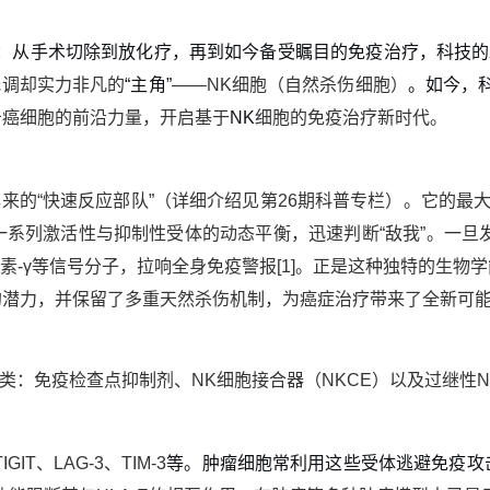
：从手术切除到放化疗，再到如今备受瞩目的免疫治疗，科技的
低调却实力非凡的
“
主角
”
——NK
细胞
（自然杀伤细胞）
。如今，
击癌细胞的前沿力量，开启基于
NK
细胞的免疫治疗新时代。
俱来的
“
快速反应部队
”
（详细介绍见第
26
期科普专栏）。它的最
一系列激活性与抑制性受体的动态平衡，迅速判断
“
敌我
”
。一旦
素
-γ
等信号分子，拉响全身免疫警报
[1]
。正是这种独特的生物学
的潜力，并保留了多重天然杀伤机制，为癌症治疗带来了全新可
类：免疫检查点抑制剂、
NK
细胞接合器（
NKCE
）以及过继性
N
TIGIT
、
LAG-3
、
TIM-3
等。
肿瘤细胞常利用这些受体逃避免疫攻