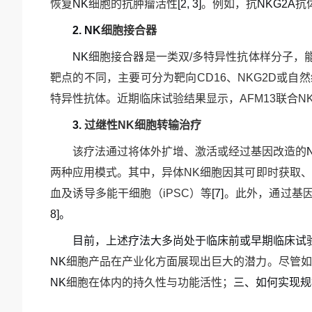
恢复
NK
细胞的抗肿瘤活性
[2, 3]
。例如，抗
NKG2A
抗
2. NK
细胞接合器
NK
细胞接合器是一类双
/
多特异性抗体样分子，
靶点的不同，主要可分为靶向
CD16
、
NKG2D
或自然
特异性抗体。近期临床试验结果显示，
AFM13
联合
N
3.
过继性
NK
细胞转输治疗
该疗法通过将体外扩增、激活或经过基因改造的
两种应用模式。其中，异体
NK
细胞因其可即时获取、
血及诱导多能干细胞（
iPSC
）等
[7]
。此外，通过基
8]
。
目前，上述疗法大多尚处于临床前或早期临床试
NK
细胞产品在产业化方面展现出巨大的潜力。尽管如
NK
细胞在体内的持久性与功能活性；
三、
如何实现规