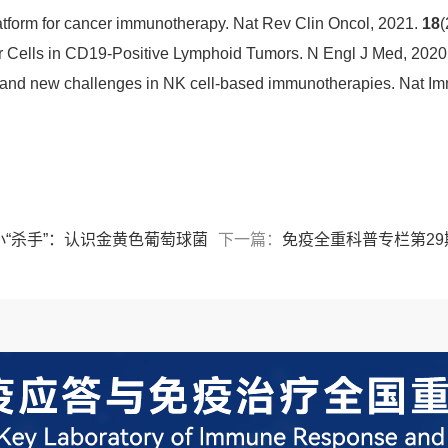
atform for cancer immunotherapy.
Nat Rev Clin Oncol, 2021.
18
(
r Cells in CD19-Positive Lymphoid Tumors.
N Engl J Med, 2020
 and new challenges in NK cell-based immunotherapies.
Nat Im
小“杀手”：认识金黄色葡萄球菌
下一篇：
免疫全重科普专栏第29