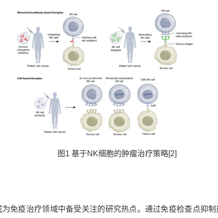
图
1
基于
N
K
细胞的肿瘤治疗策略
[2]
成为免疫治疗领域中备受关注的研究热点。通过免疫检查点抑制