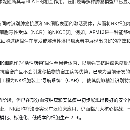
体能阻断其与
HLA-E
的相互作用，在肺癌等多种肿瘤模型中已显
能同时识别肿瘤抗原和
NK
细胞表面的激活受体，从而将
NK
细胞
细胞毒性受体（
NCR
）的
NKCE
[2]
。例如，
AFM13
是一种能够
K
细胞过继输注在复发或难治性淋巴瘤患者中展现出良好的疗效
NK
细胞作为
“
活性药物
”
输注至患者体内，以增强其抗肿瘤免疫反
抗瘤谱广且不会引发移植物抗宿主病等优势，
已
成为当前研发
因工程为
NK
细胞装上
“
导航系统
”
（
CAR
），使其能够精准识别特
验阶段，但已在部分血液肿瘤和实体瘤中初步展现出良好的安全
此，
NK
细胞疗法要实现广泛临床应用，仍面临几大核心挑战：
模化、标准化、低成本的细胞生产
[2, 9]
。