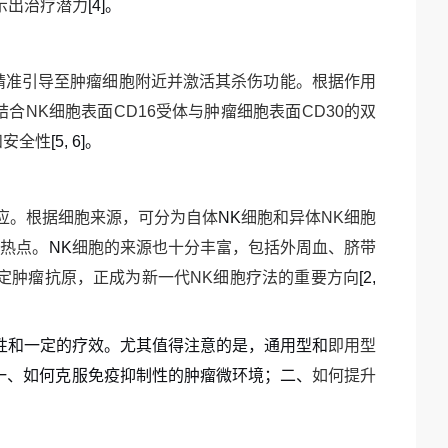
示出治疗潜力
[4]
。
精准引导至肿瘤细胞附近并激活其杀伤功能。根据作用
结合
NK
细胞表面
CD16
受体与肿瘤细胞表面
CD30
的双
和安全性
[5, 6]
。
应。根据细胞来源，可分为自体
NK
细胞和异体
NK
细胞
的热点。
NK
细胞的来源也十分丰富，包括外周血、脐带
定肿瘤抗原，正成为新一代
NK
细胞疗法的重要方向
[2,
性和一定的疗效。尤其值得注意的是，通用型
和
即用型
一、
如何克服免疫抑制性的肿瘤微环境；
二、
如何提升