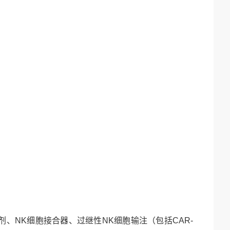
剂、
NK
细胞接合器、过继性
NK
细胞输注（包括
CAR-