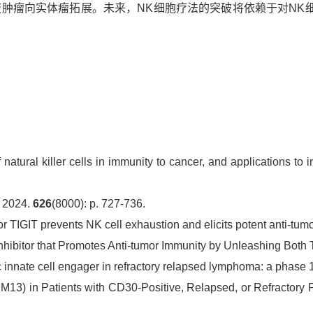
液肿瘤向实体瘤拓展。未来，
NK
细胞疗法的突破将依赖于对
NK
 natural killer cells in immunity to cancer, and applications to
 2024.
626
(8000): p. 727-736.
r TIGIT prevents NK cell exhaustion and elicits potent anti-tum
hibitor that Promotes Anti-tumor Immunity by Unleashing Both 
c innate cell engager in refractory relapsed lymphoma: a phase 1 
M13) in Patients with CD30-Positive, Relapsed, or Refractory 