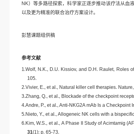
NK
）等多路径探索，科学家正逐步推动该疗法从血
以及更为精准的联合治疗方案设计。
彭慧课题组供稿
参考文献
1.
Wolf, N.K., D.U. Kissiov, and D.H. Raulet,
Roles of
105.
2.
Vivier, E., et al.,
Natural killer cell therapies.
Nature,
3.
Zhang, Q., et al.,
Blockade of the checkpoint recepto
4.
Andre, P., et al.,
Anti-NKG2A mAb Is a Checkpoint In
5.
Nieto, Y., et al.,
Allogeneic NK cells with a bispecifi
6.
Kim, W.S., et al.,
A Phase II Study of Acimtamig (AF
31
(1): p. 65-73.