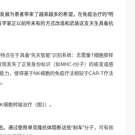
发展为患者带来了越来越多的希望。在免疫治疗的
“
明
科学家正以前所未有的方式改造和武装这支天生具备抗
大特点在于具备
“
先天智能
”
识别系统：无需像
T
细胞那样
发现丢失了正常身份标识（如
MHC-I
分子）的癌变或感
能力，使得基于
NK
细胞的免疫疗法相较于
CAR-T
疗法
能。
K
细胞转输治疗（图
1
）。
击。通过使用单克隆抗体阻断这些
“
刹车
”
分子，可有效