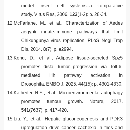
model insect cell systems--a comparative
study.
Virus Res, 2006.
122
(1-2): p. 28-34.
12.
McFarlane, M., et al.,
Characterization of Aedes
aegypti innate-immune pathways that limit
Chikungunya virus replication.
PLoS Negl Trop
Dis, 2014.
8
(7): p. e2994.
13.
Kong, D., et al.,
Adipose tissue-secreted Spz5
promotes distal tumor progression via Toll-6-
mediated Hh pathway activation in
Drosophila.
EMBO J, 2025.
44
(15): p. 4301-4330.
14.
Katheder, N.S., et al.,
Microenvironmental autophagy
promotes tumour growth.
Nature, 2017.
541
(7637): p. 417-420.
15.
Liu, Y., et al.,
Hepatic gluconeogenesis and PDK3
upregulation drive cancer cachexia in flies and