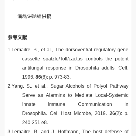
潘磊课题组供稿
参考文献
1.
Lemaitre, B., et al.,
The dorsoventral regulatory gene
cassette spatzle/Toll/cactus controls the potent
antifungal response in Drosophila adults.
Cell,
1996.
86
(6): p. 973-83.
2.
Yang, S., et al.,
Sugar Alcohols of Polyol Pathway
Serve as Alarmins to Mediate Local-Systemic
Innate Immune Communication in
Drosophila.
Cell Host Microbe, 2019.
26
(2): p.
240-251 e8.
3.
Lemaitre, B. and J. Hoffmann,
The host defense of