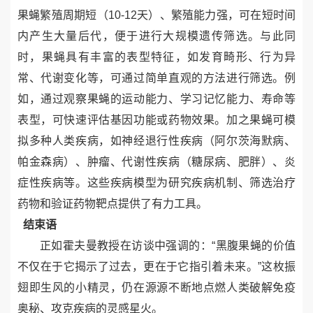
果蝇繁殖周期短（
10-12
天）、繁殖能力强，可在短时间
内产生大量后代，便于进行大规模遗传筛选。与此同
时，果蝇具有丰富的表型特征，如发育畸形、行为异
常、代谢变化等，可通过简单直观的方法进行筛选。例
如，通过观察果蝇的运动能力、学习记忆能力、寿命等
表型，可快速评估基因功能或药物效果。加之果蝇可模
拟多种人类疾病，如神经退行性疾病（阿尔茨海默病、
帕金森病）、肿瘤、代谢性疾病（糖尿病、肥胖）、炎
症性疾病等。这些疾病模型为研究疾病机制、筛选治疗
药物和验证药物靶点提供了有力工具。
结束语
正如霍夫曼教授在访谈中强调的：
“
黑腹果蝇的价值
不仅在于它揭示了过去，更在于它指引着未来。
”
这枚振
翅即生风的小精灵，仍在源源不断地点燃人类破解免疫
奥秘、攻克疾病的灵感星火
。