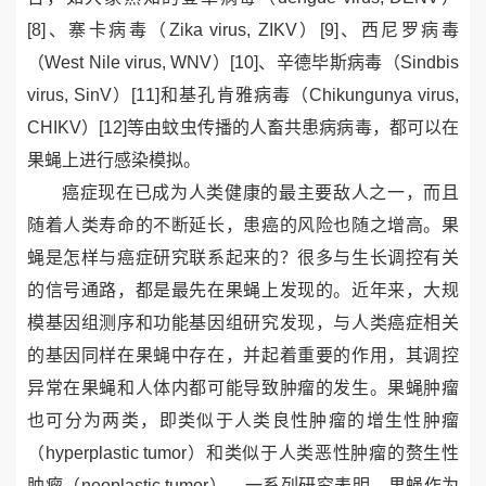
[8]
、寨卡病毒（
Zika virus, ZIKV
）
[9]
、西尼罗病毒
（
West Nile virus, WNV
）
[10]
、辛德毕斯病毒
（
Sindbis
virus
, SinV
）
[11]
和
基孔肯雅病毒（
Chikungunya virus,
CHIKV
）
[12]
等由蚊虫传播的人畜共患病病毒，都可以在
果蝇上进行感染模拟。
癌症现在已成为人类健康的最主要敌人之一，而且
随着人类寿命的不断延长，患癌的风险也随之增高。
果
蝇是怎样与癌症研究联系起来的？很多与生长调控有关
的信号通路，都是最先在果蝇上发现的。近年来，大规
模基因组测序和功能基因组研究发现，与人类癌症相关
的基因同样在果蝇中存在，并起着重要的作用，其调控
异常在果蝇和人体内都可能导致肿瘤的发生。果蝇肿瘤
也可分为两类，即类似于人类良性肿瘤的增生性肿瘤
（
hyperplastic tumor
）和类似于人类恶性肿瘤的赘生性
肿瘤（
neoplastic tumor
）。一系列研究表明，果蝇作为