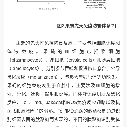
图
2
果蝇先天免疫防御体系
[2]
果蝇的先天性免疫防御反应，主要包括细胞免疫和
体液免疫。
果蝇的血细胞
包括浆细胞
（
plasmatocytes
）、晶细胞（
crystal cells
）和薄层细胞
（
lamellocytes
），分别
参与
吞噬和促进伤口愈合
、介导
黑化反应（
melanization
）、包裹大型病原体等
功能
[3]
。
果蝇的细胞免疫发生于血腔中，主要涉及血细胞的增
殖、分化、迁移、黏附和延展
。
而体液免疫则涉及黑化
反应、
Toll
、
Imd
、
Jak/Stat
和
ROS
免疫反应通路以及抗
菌肽和应激因子的分泌。
Toll/IMD
通路的激活都是通过识
别细菌表面的肽聚糖而实现的，不同的肽聚糖识别受体