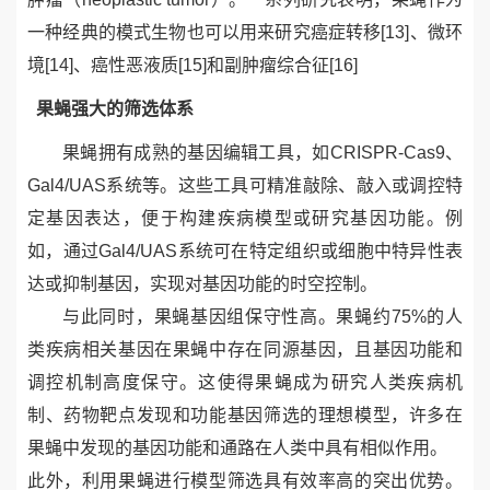
一种经典的模式生物也可以用来研究癌症转移
[13]
、微环
境
[14]
、
癌性恶液质
[15]
和副肿瘤综合征
[16]
果蝇强大的筛选体系
果蝇拥有成熟的基因编辑工具，如
CRISPR-Cas9
、
Gal4/UAS
系统等。这些工具可精准敲除、敲入或调控特
定基因表达，便于构建疾病模型或研究基因功能。例
如，通过
Gal4/UAS
系统可在特定组织或细胞中特异性表
达或抑制基因，实现对基因功能的时空控制。
与此同时，果蝇基因组保守性高。果蝇约
75%
的人
类疾病相关基因在果蝇中存在同源基因，且基因功能和
调控机制高度保守。这使得果蝇成为研究人类疾病机
制、药物靶点发现和功能基因筛选的理想模型，许多在
果蝇中发现的基因功能和通路在人类中具有相似作用。
此外，利用果蝇进行模型筛选具有效率高的突出优势。