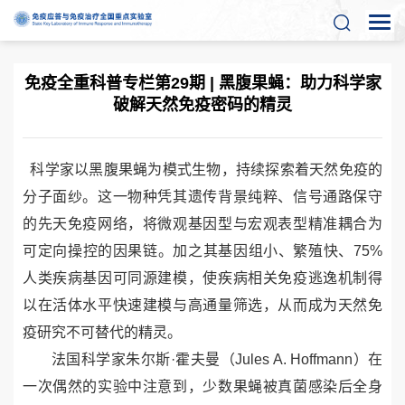
免疫全重科普专栏第29期 | 黑腹果蝇：助力科学家
破解天然免疫密码的精灵
科学家以黑腹果蝇为模式生物，持续探索着天然免疫的
分子面纱
。
这一物种凭其遗传背景纯粹、信号通路保守
的先天免疫网络，将微观基因型与宏观表型精准耦合为
可定向操控的因果链。
加之其
基因组小、繁殖快、
75%
人类疾病基因可同源建模，使
疾病
相关免疫逃逸机制得
以在活体水平快速建模与高通量筛选，从而成为天然免
疫研究不可替代的
精灵
。
法国科学家朱尔斯
·
霍夫曼（
Jules A. Hoffmann
）在
一次偶然的实验中注意到，少数果蝇被真菌感染后全身