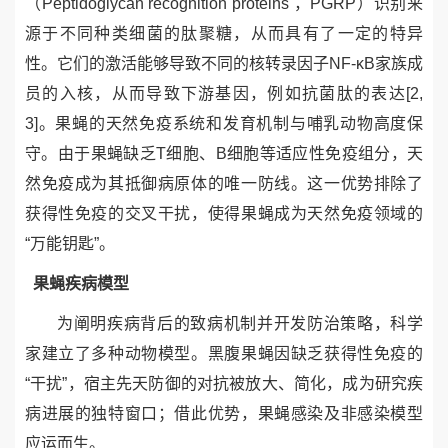
（
Peptidoglycan recognition proteins
，
PGRP
）
识别来
源于不同种类细菌的肽聚糖，从而具有了一定的特异
性。它们的激活能够导致不同的核转录因子
NF-
κ
B
家族成
员的入核，从而导致下游基因，例如抗菌肽的表达
[2,
3]
。果蝇的
天然免疫系统
和发育机制与哺乳动物高度保
守。由于果蝇缺乏
T
细胞、
B
细胞等适应性免疫组分，天
然免疫成为其抵御病原体的唯一防线。这一优势排除了
获得性免疫的交叉干扰，使得果蝇成为天然免疫领域的
“
万能钥匙
”
。
果蝇
疾病
模型
为阐明
疾病背后
的致病机制并开发防治策略，科学
家建立了多种动物模型。黑腹果蝇因缺乏获得性免疫的
“
干扰
”
，宿主先天防御的对抗被放大、简化，成为研究
疾
病进展
的独特窗口；借此优势，
果蝇
感染及非感染模型
应运而生。