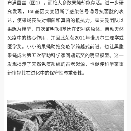
布满菌丝（图
1
），而绝大多数果蝇却能存活。进一步研
究发现，
Toll
基因突变阻断了感染信号诱导抗菌肽的表
达，使果蝇丧失对细菌和真菌的抵抗力。霍夫曼团队以
果蝇为模型，首次证明
Toll
基因在识别病原体、启动天然
免疫中的核心作用，并因此荣获
2011
年诺贝尔生理学或
医学奖。小小的果蝇助推免疫学跨越式前进，也让黑腹
果蝇成为第五次帮助科学家问鼎诺奖的明星模型。这一
发现揭示了天然免疫系统的古老起源，也促使科学家重
新审视其在进化中的保守性与重要性。