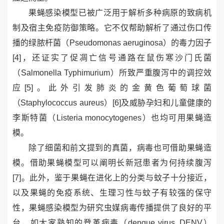
果蝇感染模型已被广泛用于解析多种
病原
的致病机
制及宿主免疫防御策略。它不仅帮助解析了通过伤口传
播的绿脓杆菌（
Pseudomonas aeruginosa
）的毒力因子
[4]
，还证实了促凋亡信号通路在鼠伤寒沙门氏菌
（
Salmonella Typhimurium
）所致严重腹泻中的调控效
应
[5]
。
此外引发
肺炎的金黄色葡萄球菌
（
Staphylococcus aureus
）
[6]
及威胁孕妇和儿童健康的
李斯特菌（
Listeria monocytogenes
）
也均可用果蝇造
模。
除了细菌和前文提到的真菌，病毒也可借助果蝇造
模。借助果蝇模型可以阐明
长新冠患者为何持续腹泻
[7]
。
此外，鉴于果蝇在进化上的分类与蚊子十分接近，
以及果蝇的免疫系统、生理习性与蚊子有较强的保守
性，果蝇感染模型为研究虫媒病毒传播提供了良好的平
台，如大家熟知的
登革病毒（
dengue virus, DENV
）