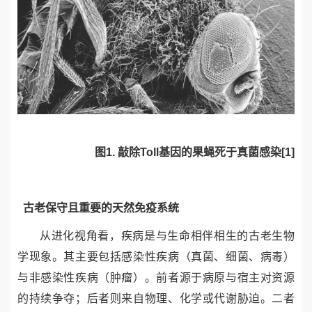
图
1.
敲除
Toll
基因的果蝇死于真菌感染
[1]
古老保守且重要的天然免疫系统
从进化视角看，疾病是与生命相伴相生的古老生物
学现象。其主要包括感染性疾病（
真菌、细菌、病毒
）
与非感染性疾病（
肿瘤
）。前者
源于病原与宿主对资源
的持续争夺
；
后者则来自物理、化学或代谢胁迫
。
二者