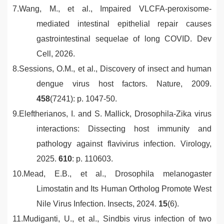
7.
Wang, M., et al.,
Impaired VLCFA-peroxisome-
mediated intestinal epithelial repair causes
gastrointestinal sequelae of long COVID.
Dev
Cell, 2026.
8.
Sessions, O.M., et al.,
Discovery of insect and human
dengue virus host factors.
Nature, 2009.
458
(7241): p. 1047-50.
9.
Eleftherianos, I. and S. Mallick,
Drosophila-Zika virus
interactions: Dissecting host immunity and
pathology against flavivirus infection.
Virology,
2025.
610
: p. 110603.
10.
Mead, E.B., et al.,
Drosophila melanogaster
Limostatin and Its Human Ortholog Promote West
Nile Virus Infection.
Insects, 2024.
15
(6).
11.
Mudiganti, U., et al.,
Sindbis virus infection of two