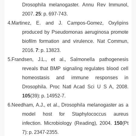
Drosophila melanogaster.
Annu Rev Immunol,
2007.
25
: p. 697-743.
4.
Martinez, E. and J. Campos-Gomez,
Oxylipins
produced by Pseudomonas aeruginosa promote
biofilm formation and virulence.
Nat Commun,
2016.
7
: p. 13823.
5.
Frandsen, J.L., et al.,
Salmonella pathogenesis
reveals that BMP signaling regulates blood cell
homeostasis and immune responses in
Drosophila.
Proc Natl Acad Sci U S A, 2008.
105
(39): p. 14952-7.
6.
Needham, A.J., et al.,
Drosophila melanogaster as a
model host for Staphylococcus aureus
infection.
Microbiology (Reading), 2004.
150
(Pt
7): p. 2347-2355.