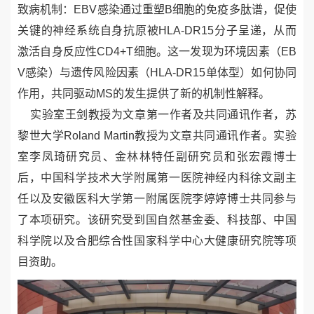
致病机制：EBV感染通过重塑B细胞的免疫多肽谱，促使
关键的神经系统自身抗原被HLA-DR15分子呈递，从而
激活自身反应性CD4+T细胞。这一发现为环境因素（EB
V感染）与遗传风险因素（HLA-DR15单体型）如何协同
作用，共同驱动MS的发生提供了新的机制性解释。
实验室
王剑
教授为文章第一作者及共同通讯作者，苏
黎世大学
Roland Martin
教授为文章共同通讯作者。实验
室
李凤琦
研究员、
金林林
特任副研究员和
张宏霞
博士
后，中国科学技术大学附属第一医院神经内科
徐文
副主
任以及安徽医科大学第一附属医院
李婷婷
博士共同参与
了本项研究。该研究受到国自然基金委、科技部、中国
科学院以及合肥综合性国家科学中心大健康研究院等项
目资助。