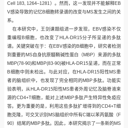
Cell 183, 1264–1281）。然而，这一发现并不能解释EB
V感染导致的记忆B细胞转录谱的改变与MS发生之间的关
系。
在本研究中，王剑课题组进一步发现，EBV感染不仅
重编程B细胞，也改变了HLA-DR15分子所呈递的多肽
谱。关键突破在于：在EBV感染的B细胞中，研究者检测
到重要的MS自身抗原髓鞘碱性蛋白（MBP）来源的多肽
MBP(78-90)和MBP(83-90)被HLA-DR15呈递，而在正常
B细胞中则未检出。与此对应，在HLA-DR15阳性MS患
者的脑组织中，也发现了完全相同的MBP多肽。功能实
验表明，从HLA-DR15阳性MS患者外周记忆及脑脊液来
源的CD4+T细胞，能对上述MBP多肽产生特异性免疫应
答。更为重要的是，利用这些多肽扩增得到的CD4+T细
胞克隆，可交叉识别MS脑组织中所有C端以苯丙氨酸（F
90）结尾的MBP多肽。因此，本研究揭示了一条新的MS