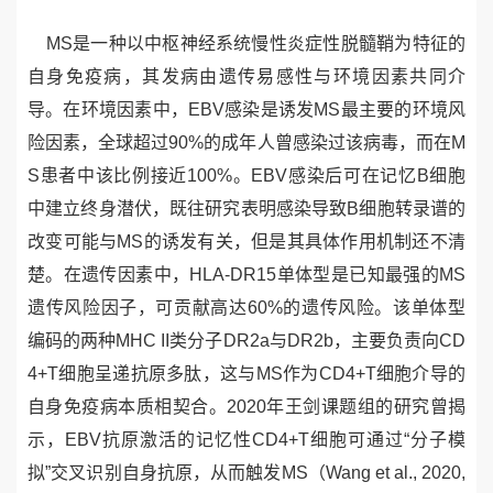
MS是一种以中枢神经系统慢性炎症性脱髓鞘为特征的
自身免疫病，其发病由遗传易感性与环境因素共同介
导。在环境因素中，EBV感染是诱发MS最主要的环境风
险因素，全球超过90%的成年人曾感染过该病毒，而在M
S患者中该比例接近100%。EBV感染后可在记忆B细胞
中建立终身潜伏，既往研究表明感染导致B细胞转录谱的
改变可能与MS的诱发有关，但是其具体作用机制还不清
楚。在遗传因素中，HLA-DR15单体型是已知最强的MS
遗传风险因子，可贡献高达60%的遗传风险。该单体型
编码的两种MHC II类分子DR2a与DR2b，主要负责向CD
4+T细胞呈递抗原多肽，这与MS作为CD4+T细胞介导的
自身免疫病本质相契合。2020年王剑课题组的研究曾揭
示，EBV抗原激活的记忆性CD4+T细胞可通过“分子模
拟”交叉识别自身抗原，从而触发MS（Wang et al., 2020,