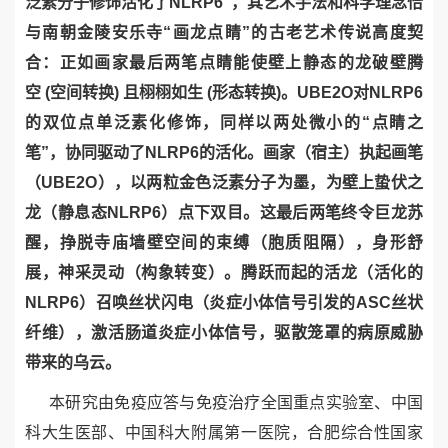
泛素分子修饰活化了
NLRP6”
，其艺术手法和科学理念恰
与南朝金陵安乐寺“画龙点睛”的古老艺术传说高度契
合：正如画家最后两笔点睛能使壁上静态的龙破壁腾
空
(
空间转换
)
且栩栩如生
(
形态转换
)
。
UBE2O
对
NLRP6
的双位点单泛素化修饰，同样以两处微小的“点睛之
笔”，协同驱动了
NLRP6
的活化。画家（宿主）执起画笔
（
UBE2O
），以两粒金色泛素分子为墨，为壁上蛰伏之
龙（静息态
NLRP6
）点下双目。这最后两笔终令巨龙苏
醒，挣脱寺庙墙壁空间的束缚（胞质阻隔），身形舒
展，神采灵动（构象转变）。腾跃而起的活龙（活化的
NLRP6
）召唤丝状闪电（炎症小体信号引发的
ASC
丝状
纤维），激活肠道炎症小体信号，驱散笼罩的病原威胁
带来的乌云。
本研究由免疫应答与免疫治疗全国重点实验室、中国
科大生医部、中国科大附属第一医院，合肥综合性国家