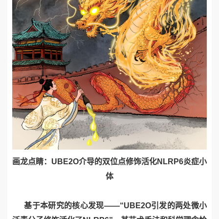
画龙点睛：
UBE2O
介导的双位点修饰活化
NLRP6
炎症小
体
基于本研究的核心发现——“
UBE2O
引发的两处微小