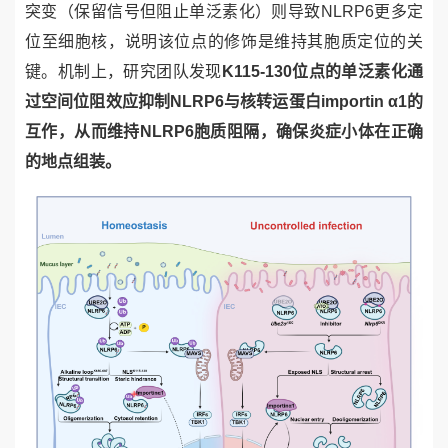
突变（保留信号但阻止单泛素化）则导致
NLRP6
更多定
位至细胞核，说明该位点的修饰是维持其胞质定位的关
键。机制上，研究团队发现
K115-130
位点的单泛素化通
过空间位阻效应抑制
NLRP6
与核转运蛋白
importin α1
的
互作，从而维持
NLRP6
胞质阻隔，确保炎症小体在正确
的地点组装。