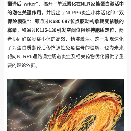
翻译后“
writer”
，揭开了
单泛素化在
NLR
家族蛋白激活中
的潜在关键作用
，并提出了
NLRP6
炎症小体活化的
“双
保险模型”
：即通过
K680-687
位点驱动构象转变依赖的
寡聚
，和通过
K115-130
引发空间位阻维持胞质定位
，两
者协同确保炎症小体的高效、精准激活。这一发现深化
了对蛋白质翻译后修饰调控免疫信号的理解，也为未来
靶向
NLRP6
通路调控肠道炎症及相关药物优化提供了重
要的理论依据。