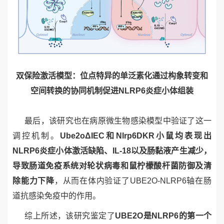
双保险激活模型：位点特异的单泛素化通过构象转变和
空间转换的协同机制促进
NLRP6
炎症小体组装
最后，该研究也在病原微生物感染模型中验证了这一
调控机制。
Ube2o
ΔIEC
和
Nlrp6
DKR
小鼠均表现出
NLRP6
炎症小体激活缺陷、
IL-18
以及肠黏液产生减少，
导致肠道免疫系统对轮状病毒和鼠柠檬酸杆菌防御及清
除能力下降
，从而在体内验证了
UBE2O-NLRP6
轴在肠
道抗感染免疫中的作用。
综上所述，该研究鉴定了
UBE2O
是
NLRP6
的第一个