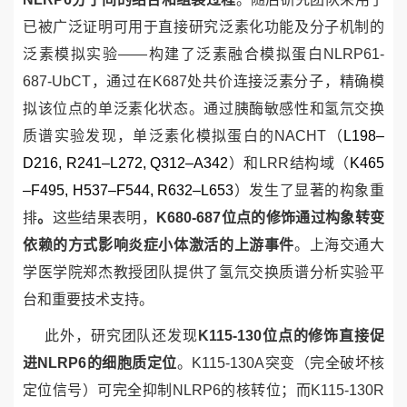
已被广泛证明可用于直接研究泛素化功能及分子机制的
泛素模拟实验——构建了泛素融合模拟蛋白
NLRP6
1-
687
-Ub
CT
，通过在
K687
处共价连接泛素分子，精确模
拟该位点的单泛素化状态。通过胰酶敏感性和氢氘交换
质谱实验发现，单泛素化模拟蛋白的
NACHT
（
L198–
D216, R241–L272, Q312–A342
）和
LRR
结构域（
K465
–F495, H537–F544, R632–L653
）发生了显著的构象重
排
。
这些结果表明，
K680-687
位点的修饰通过构象转变
依赖的方式影响炎症小体激活的上游事件
。上海交通大
学医学院郑杰教授团队提供了氢氘交换质谱分析实验平
台和重要技术支持。
此外，研究团队还发现
K115-130
位点的修饰直接促
进
NLRP6
的细胞质定位
。
K115-130A
突变（完全破坏核
定位信号）可完全抑制
NLRP6
的核转位；而
K115-130R