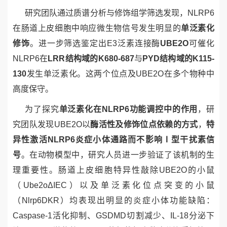
研究团队通过质谱分析与修饰组学筛选发现，
NLRP6
在肠道上皮细胞中响应微生物信号发生明显的
单泛素化
修饰
。进一步筛选鉴定出
E3
泛素连接酶
UBE2O
可催化
NLRP6
在
LRR
结构域的
K680-687
与
PYD
结构域的
K115-
130
发生单泛素化。这两个位点及
UBE2O
在多个物种中
高度保守。
为了探究
单泛素化在
NLRP6
功能调控中的作用
，研
究团队发现
UBE2O
以
酶活性及修饰位点依赖的方式
，
特
异性激活
NLRP6
炎症小体通路而不影响Ⅰ型干扰素信
号
。在动物模型中，研究人员进一步验证了该机制的生
理重要性。肠道上皮细胞特异性敲除
UBE2O
的小鼠
（
Ube2o
ΔIEC
）以及单泛素化位点突变的小鼠
（
Nlrp6
DKR
）
均表现出明显的炎症小体功能缺陷：
Caspase-1
活化抑制、
GSDMD
切割减少、
IL-18
分泌下