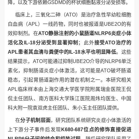
降，以及下游依赖
GSDMD
的杯状细胞黏液分泌受损等。
临床上，三氧化二砷（
ATO
）是治疗急性早幼粒细胞
白血病（
APL
）一线药物，同时也被报道是
UBE2O
的有
效抑制剂。在
ATO
静脉注射的小鼠肠道
NLRP6
炎症小体
活化及
IL-18
分泌受到显著抑制
；此外
接受
ATO
治疗的
APL
患者其血清与粪便中的
IL-18
水平也明显降低
。这些
结果提示，
ATO
可能通过抑制
UBE2O
介导的
NLRP6
单泛
素化，抑制肠道炎症小体激活，这可能是
ATO
破坏肠道
稳态，引起胃肠道副作用的潜在机制之一。本研究相关
APL
临床样本由上海交通大学医学院附属瑞金医院王侃
侃主任团队、南方医科大学珠江医院周炜均医生、中国
科大附一院袁双虎主任团队、朱小玉主任团队提供。
在
分子机制层面
，研究团队系统研究炎症小体激活的
上下游分子事件后发现
K680-687
位点的修饰直接促进
NLRP6
分子间的结合和组装过程
。随后研究团队采用了