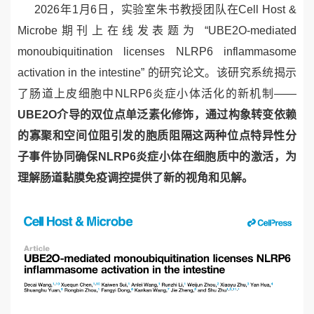
2026
年
1
月
6
日，实验室朱书教授团队在
Cell Host &
Microbe
期刊上在线发表题为 “
UBE2O-mediated
monoubiquitination licenses NLRP6 inflammasome
activation in the intestine”
的研究论文。该研究系统揭示
了肠道上皮细胞中
NLRP6
炎症小体活化的新机制——
UBE2O
介导的双位点单泛素化修饰，通过构象转变依赖
的寡聚和空间位阻引发的胞质阻隔这两种位点特异性分
子事件协同确保
NLRP6
炎症小体在细胞质中的激活，为
理解肠道黏膜免疫调控提供了新的视角和见解。