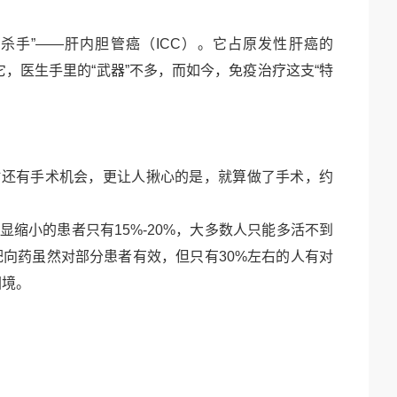
形杀手”——肝内胆管癌（
ICC
）。它占原发性肝癌的
它，医生手里的
“武器”不多，而如今，免疫治疗这支“特
时还有手术机会，更让人揪心的是，就算做了手术，约
明显缩小的患者只有
15%-20%
，大多数人只能多活不到
靶向药虽然对部分患者有效，但只有
30%
左右的人有对
困境。