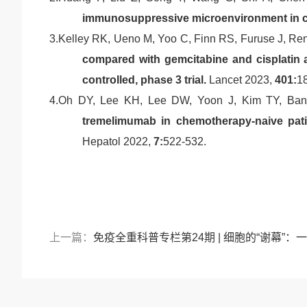
immunosuppressive microenvironment in 
3.
Kelley RK, Ueno M, Yoo C, Finn RS, Furuse J, Ren
compared with gemcitabine and cisplatin a
controlled, phase 3 trial.
Lancet
2023,
401:
1
4.
Oh DY, Lee KH, Lee DW, Yoon J, Kim TY, Ban
tremelimumab in chemotherapy-naive patie
Hepatol
2022,
7:
522-532.
上一篇：
免疫全重科普专栏第24期 | 细胞的“谢幕”