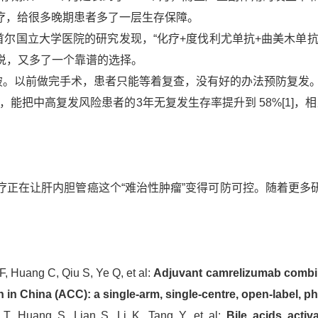
疗，给很多晚期患者多了一层生存保障。
首尔国立大学医院的研究发现，
“化疗
+
度伐利尤单抗
+
曲美木单抗
说，又多了一个靠谱的选择。
破。以前做完手术，患者只能等着复查，没有好的办法预防复发
疗，能把中高复发风险患者的
3
年无复发生存率提升到
58%
[1]
，相
疫治疗正在让肝内胆管癌这个“难治性肿瘤”变得可防可控。随着更
F, Huang C, Qiu S, Ye Q, et al:
Adjuvant camrelizumab combine
in China (ACC): a single-arm, single-centre, open-label, pha
T, Huang S, Lian S, Li K, Tang Y, et al:
Bile acids activ