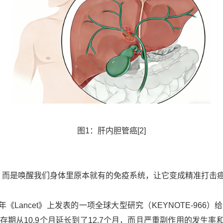
图
1
：肝内胆管癌
[2]
，而是唤醒我们身体里原本就有的免疫系统，让它变成精准打击
年《
Lancet
》上发表的一项全球大型研究（
KEYNOTE-966
）给
生存期从
10.9
个月延长到了
12.7
个月，而且严重副作用的发生率