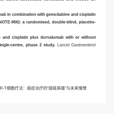
ab in combination with gemcitabine and cisplatin
YNOTE-966): a randomised, double-blind, placebo-
 and cisplatin plus durvalumab with or without
ingle-centre, phase 2 study.
Lancet Gastroenterol
CAR-T细胞疗法：癌症治疗的“超级英雄”与未来憧憬