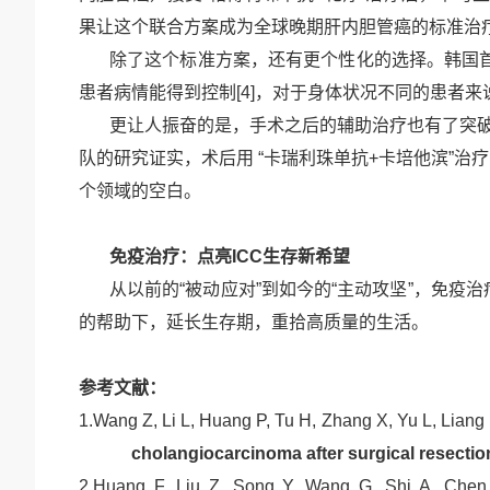
果让这个联合方案成为全球晚期肝内胆管癌的标准治
除了这个标准方案，还有更个性化的选择。韩国
患者病情能得到控制
[4]
，对于身体状况不同的患者来
更让人振奋的是，手术之后的辅助治疗也有了突
队的研究证实，术后用 “卡瑞利珠单抗
+
卡培他滨”治
个领域的空白。
免疫治疗
：
点亮
ICC
生存新希望
从以前的
“被动应对”到如今的“主动攻坚”，免
的帮助下，延长生存期，重拾高质量的生活。
参考文献：
1.
Wang Z, Li L, Huang P, Tu H, Zhang X, Yu L, Liang 
cholangiocarcinoma after surgical resection 
2.
Huang F, Liu Z, Song Y, Wang G, Shi A, Chen 