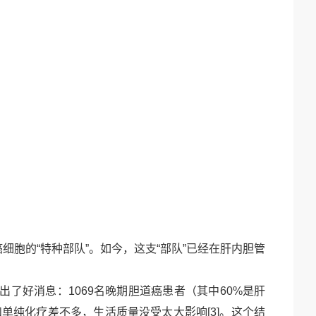
癌细胞的
“特种部队”。如今，这支“部队”已经在肝内胆管
出了好消息：
1069
名晚期胆道癌患者（其中
60%
是肝
和单纯化疗差不多，生活质量没受太大影响
[3]
。这个结