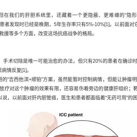
但在我们的肝胆系统里，还藏着一个更隐蔽、更难缠的
“隐
患者发现时已经是晚期，
5
年生存率只有
5%-10%
[1]
。以前面对
例救援等多个方面，改变这场抗癌战争的格局。
。手术切除是唯一可能治愈的办法，但只有
20%
的患者在确诊
现病情反复
[1]
。
用的
“吉西他滨
+
顺铂”方案，虽然能暂时控制病情，但能让肿瘤
放疗对这个肿瘤的效果有限，还容易伤着旁边的健康肝组织；
说，以前面对肝内胆管癌，医生和患者都面临着“无药可用”
的