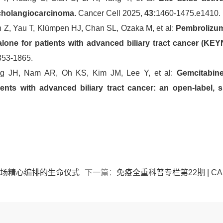
cholangiocarcinoma.
Cancer Cell
2025,
43:
1460-1475.e1410.
 Z, Yau T, Klümpen HJ, Chan SL, Ozaka M, et al:
Pembrolizum
lone for patients with advanced biliary tract cancer (KE
853-1865.
g JH, Nam AR, Oh KS, Kim JM, Lee Y, et al:
Gemcitabine
nts with advanced biliary tract cancer: an open-label, s
：一场精心编排的生命仪式
下一篇：
免疫全重科普专栏第22期 | 