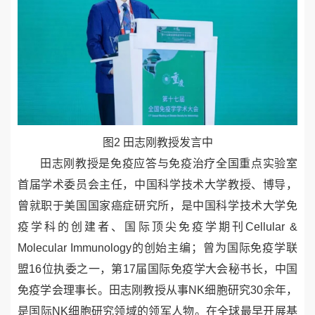
图
2
田志刚教授发言中
田志刚教授是免疫应答与免疫治疗全国重点实验室
首届
学术委员会主任，中国科学技术大学教授、博导，
曾就职于美国国家癌症研究所，是中国科学技术大学免
疫学科的创建者、国际顶尖免疫学期刊
Cellular &
Molecular Immunology
的创始主编；曾为国际免疫学联
盟
16
位执委之一，第
17
届国际免疫学大会秘书长，中国
免疫学会理事长。田志刚教授从事
NK
细胞研究
30
余年，
是国际
NK
细胞研究领域的领军人物。在全球最早开展基