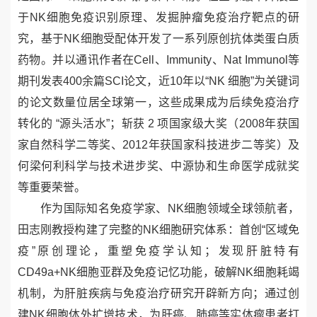
于
NK
细胞免疫识别原理、发掘肿瘤免疫治疗靶点的研
究，基于
NK
细胞受配体开发了一系列原创抗体类蛋白质
药物。并以通讯作者在
Cell
、
Immunity
、
Nat Immunol
等
期刊发表
400
余篇
SCI
论文，近
10
年以“
NK
细胞”为关键词
的论文数量位居全球第一，这些成果成为后续免疫治疗
转化的 “源头活水”；斩获
2
项国家级大奖（
2008
年获国
家自然科学二等奖、
2012
年获国家科技进步二等奖
）及
何梁何利科学与技术进步奖、中源协和生命医学成就奖
等重要荣誉。
作为国际知名免疫学家、
NK
细胞领域全球领航者，
田志刚教授构建了完整的
NK
细胞研究体系：首创“区域免
疫”原创理论，重塑免疫学认知；发现肝脏特有
CD49a+NK
细胞亚群及免疫记忆功能，破解
NK
细胞耗竭
机制，为肝脏疾病与免疫治疗研究开辟新方向；通过创
建
NK
细胞体外扩增技术，为肝癌、肺癌等实体瘤患者打