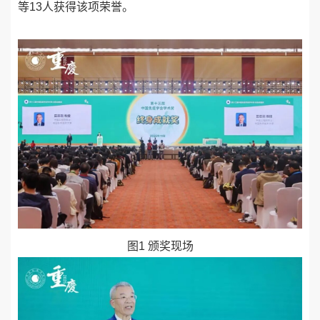
等
13
人获得该项荣誉。
图
1
颁奖现场