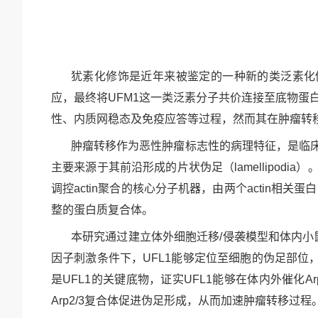
犹素化修饰是近年来被鉴定的一种新的类泛素化
应，最终将
UFM1这一类泛素分子共价连接至底物蛋
性、内质网稳态及免疫应答等过程，然而其在肿瘤转
肿瘤转移作为恶性肿瘤标志性的病理特征，是临
主要来源于其前沿形成的片状伪足（
lamellipo
调控
actin聚合的核心分子机器，由两个
actin相关蛋
整的蛋白质复合体。
本研究通过建立体外细胞迁移
/侵袭模型和体内
因子刺激条件下，
UFL1能够定位至细胞的伪足部
是
UFL1的关键底物，证实
UFL1能够在体内外催化
A
Arp2/3复合体促进伪足形成，从而加速肿瘤转移过程