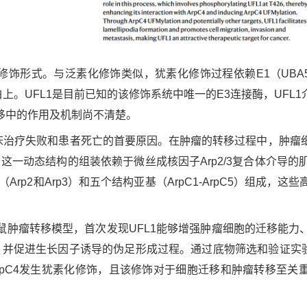
修饰形式。与泛素化修饰类似，犹素化修饰过程依赖
E1（
UB
白上。
UFL1是目前已知的该修饰系统中唯一的
E3连接酶，
UFL
移中的作用及机制尚不清楚。
床治疗失败和患者死亡的首要原因。在肿瘤的转移过程中，肿瘤
dia）。这一动态结构的组装依赖于微丝成核因子
Arp2/3复合体介导
白（
Arp2和
Arp3）和五个结构亚基（
ArpC1-ArpC5）组成
小鼠肿瘤转移模型，首次发现
UFL1能够增强肿瘤细胞的迁移能
位，并促进生长因子诱导的伪足形成过程。通过底物筛选和验证实
rpC4发生犹素化修饰，且该修饰对于细胞迁移和肿瘤转移至关
。