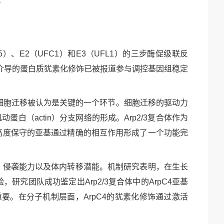
A5）、
E2（
UFC1）和
E3（
UFL1）的三步酶促级联反
1介导的蛋白质犹素化修饰已被报道参与调控基因组稳定
细胞迁移被认为是关键的一个环节。细胞迁移的驱动力
的肌动蛋白（
actin）分支网络的形成。
Arp2/3复合体作为
，这些高度保守的亚基通过精确的相互作用形成了一个功能完
力、侵袭能力以及体内转移潜能。机制研究表明，在生长
验，研究团队成功鉴定出
Arp2/3复合体中的
ArpC4亚基
重要。在分子机制层面，
ArpC4的犹素化修饰通过激活