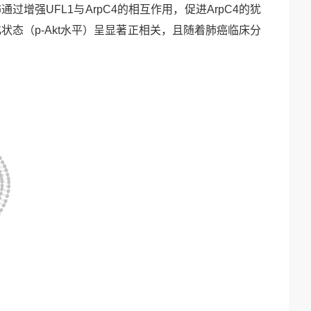
饰通过增强
UFL1与
ArpC4的相互作用，促进
ArpC4的犹
化状态（
p-Akt水平）呈显著正相关，且随着肺癌临床分