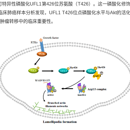
酶可特异性磷酸化
UFL1第
426位苏氨酸（
T426）。这一磷酸化修
临床肺癌样本分析发现，
UFL1 T426位点磷酸化水平与
Akt的活
在肿瘤转移中的临床重要性。