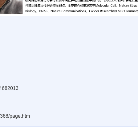
44682013
0368/page.htm