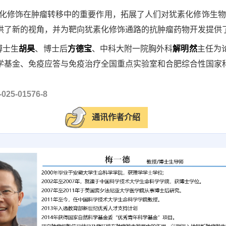
犹素化修饰在肿瘤转移中的重要作用，拓展了人们对犹素化修饰生
供了新的视角，并为靶向犹素化修饰通路的抗肿瘤药物开发提供
博士生
胡昊
、博士后
方德宝
、中科大附一院胸外科
解明然
主任为
学基金、免疫应答与免疫治疗全国重点实验室和合肥综合性国家
4-025-01576-8
通讯作者介绍