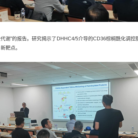
代谢”的报告。研究揭示了DHHC4/5介导的CD36棕榈酰化
了新靶点。