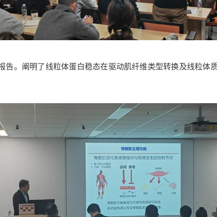
的报告。阐明了线粒体蛋白稳态在驱动肌纤维类型转换及线粒体
。